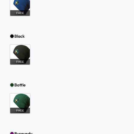
FACE
Black
FACE
Bottle
FACE
Burgundy