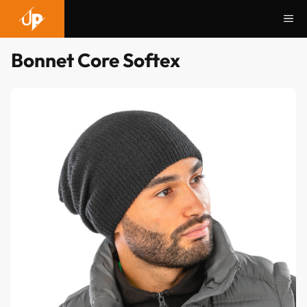
Aller
Me
au
contenu
Bonnet Core Softex