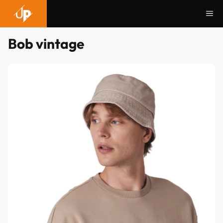
Aller
Me
au
contenu
Bob vintage