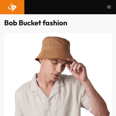
Aller
Me
au
contenu
Bob Bucket fashion