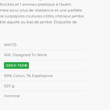
orcées et 1 anneau plastique à l’avant.
jambe pour plus de résistance et une parfaite
le surpiqûres coutures côtés, intérieur jambe
uble aiguille au bas de jambe. Etiquette de
WK715
WK. Designed To Work
OEKO-TEX®
99% Coton, 1% Elasthanne
620 g
Homme