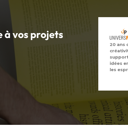
e à vos
projets
20 ans 
créativi
support
idées e
les espr