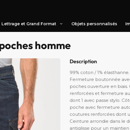
Lettrage et Grand Format
Objets personnalisés
Im
ipoches homme
Description
99% coton / 1% élasthanne.
Fermeture boutonnée avec 
poches ouverture en biais.
renforcées et fermeture a
dont 1 avec passe stylo. Cô
poche avec fermeture auto
coutures renforcées dont 
Ceinture arrondie dans le d
antiglisse pour un maintien