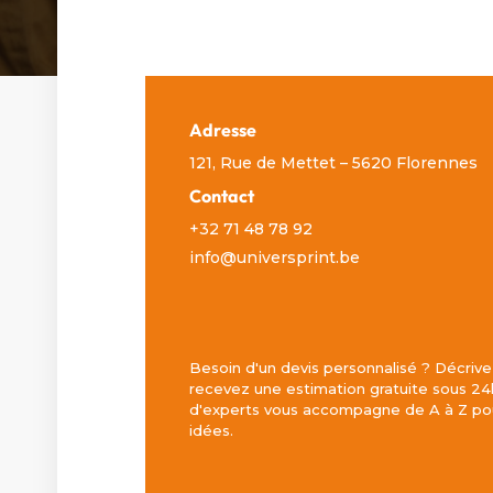
Adresse
121, Rue de Mettet – 5620 Florennes
Contact
+32 71 48 78 92
info@universprint.be
Besoin d'un devis personnalisé ? Décrive
recevez une estimation gratuite sous 24
d'experts vous accompagne de A à Z pou
idées.