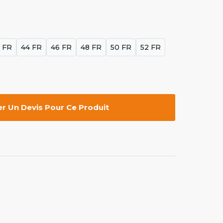
 FR
44 FR
46 FR
48 FR
50 FR
52 FR
 Un Devis Pour Ce Produit