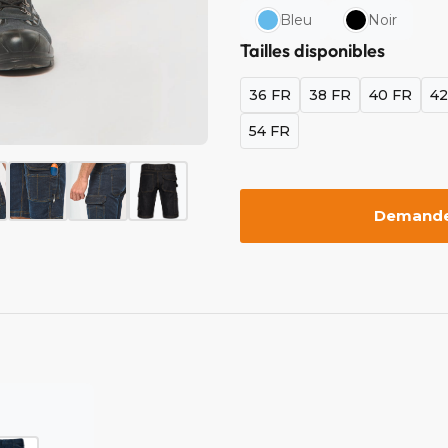
Bleu
Noir
Tailles disponibles
36 FR
38 FR
40 FR
42
54 FR
Demander