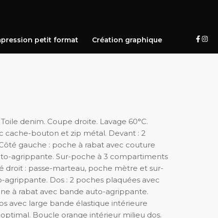
pression petit format
Création graphique
 Toile denim. Coupe droite. Lavage 60°C.
cache-bouton et zip métal. Devant : 2
 Côté gauche : poche à rabat avec couture
uto-agrippante. Sur-poche à 3 compartiments
té droit : passe-marteau, poche mètre et sur-
-agrippante. Dos : 2 poches plaquées avec
une à rabat avec bande auto-agrippante.
os avec large bande élastique intérieure
 optimal. Boucle orange intérieur milieu dos.