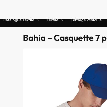
Aller
au
contenu
Catalogue Textile
Textile
Lettrage véhicule
Bahia – Casquette 7 