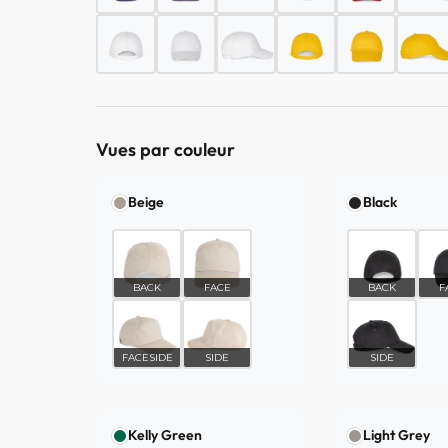
Vues par couleur
Beige
Black
BACK
FACE
BACK
F
FACESIDE
SIDE
SIDE
Kelly Green
Light Grey