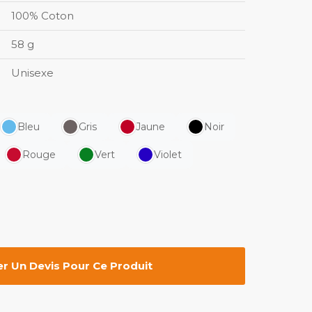
100% Coton
58 g
Unisexe
Bleu
Gris
Jaune
Noir
Rouge
Vert
Violet
 Un Devis Pour Ce Produit