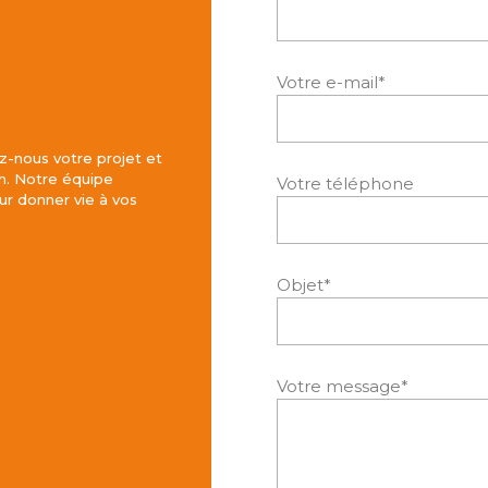
Votre e-mail*
z-nous votre projet et
h. Notre équipe
Votre téléphone
r donner vie à vos
Objet*
Votre message*