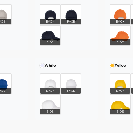
ACE
BACK
FACE
BACK
SIDE
SIDE
White
Yellow
ACE
BACK
FACE
BACK
SIDE
SIDE