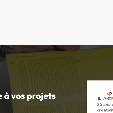
e à vos
projets
20 ans 
créativi