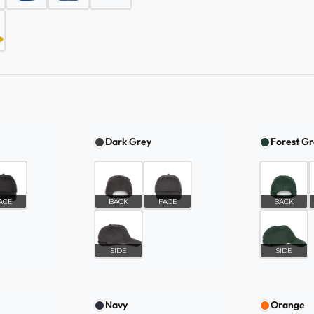
Dark Grey
Forest G
ACE
BACK
FACE
BACK
SIDE
SIDE
Navy
Orange