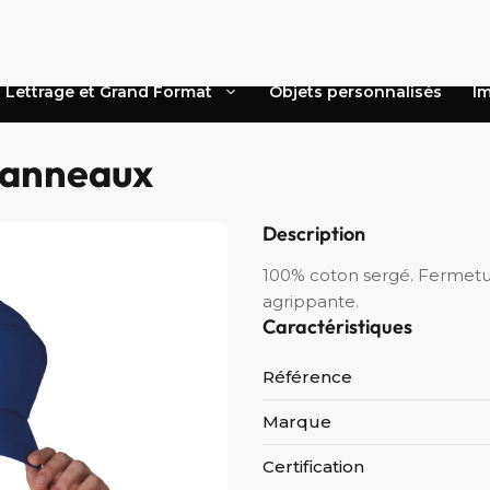
Lettrage et Grand Format
Objets personnalisés
Im
panneaux
Description
100% coton sergé. Fermetur
agrippante.
Caractéristiques
Référence
Marque
Certification