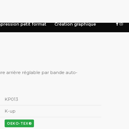
pression petit format
Création graphique
e arrière réglable par bande auto-
KP013
K-up
OEKO-TEX®