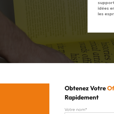
support
idées e
les espr
Obtenez Votre
Of
Rapidement
Votre nom*