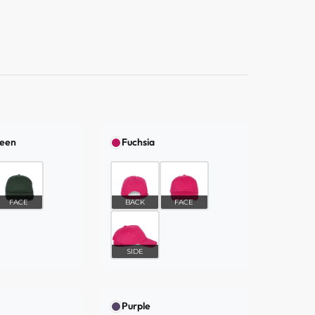
reen
Fuchsia
FACE
BACK
FACE
SIDE
Purple