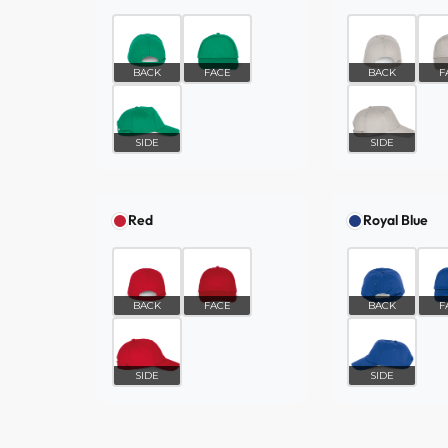
BACK
FACE
BACK
F
SIDE
SIDE
Red
Royal Blue
BACK
FACE
BACK
F
SIDE
SIDE